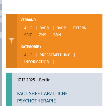
VERBAND :
ALLE
BVDN
BVDP
EXTERN
SPIZ
ZNS
BDN
KATEGORIE :
ALLE
PRESSEMELDUNG
INFORMATION
17.12.2025
- Berlin
FACT SHEET ÄRZTLICHE
PSYCHOTHERAPIE