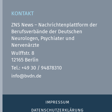
KONTAKT
ZNS News – Nachrichtenplattform der
Berufsverbände der Deutschen
Neurologen, Psychiater und
Nervenärzte
Wulffstr. 8
12165 Berlin
Tel.: +49 30 / 94878310
info@bvdn.de
IMPRESSUM
DATENSCHUTZ­ERKLÄRUNG