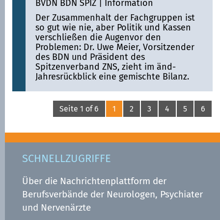
BVDN BDN SPIZ
|
Information
Der Zusammenhalt der Fachgruppen ist
so gut wie nie, aber Politik und Kassen
verschließen die Augenvor den
Problemen: Dr. Uwe Meier, Vorsitzender
des BDN und Präsident des
Spitzenverband ZNS, zieht im änd-
Jahresrückblick eine gemischte Bilanz.
Seite 1 of 6
1
2
3
4
5
6
SCHNELLZUGRIFFE
Über die Nachrichtenplattform der
Berufsverbände der Neurologen, Psychiater
und Nervenärzte