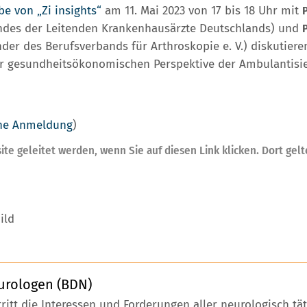
e von „Zi insights“
am 11. Mai 2023 von 17 bis 18 Uhr mit
andes der Leitenden Krankenhausärzte Deutschlands) und
ender des Berufsverbands für Arthroskopie e. V.) diskutie
 zur gesundheitsökonomischen Perspektive der Ambulantisi
ne Anmeldung
)
site geleitet werden, wenn Sie auf diesen Link klicken. Dort g
ild
urologen (BDN)
t die Interessen und Forderungen aller neurologisch tätige