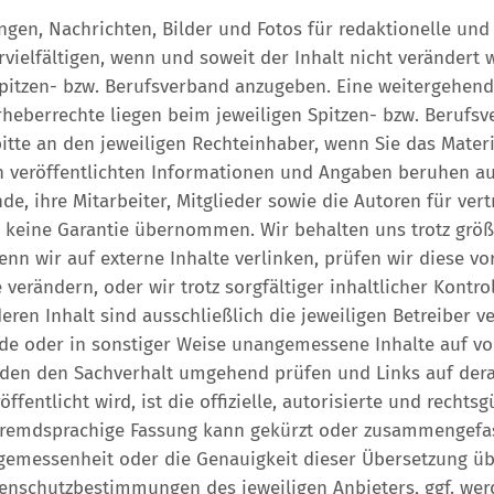
gen, Nachrichten, Bilder und Fotos für redaktionelle und
ielfältigen, wenn und soweit der Inhalt nicht verändert wi
Spitzen- bzw. Berufsverband anzugeben. Eine weitergehe
Urheberrechte liegen beim jeweiligen Spitzen- bzw. Berufsv
itte an den jeweiligen Rechteinhaber, wenn Sie das Materi
 veröffentlichten Informationen und Angaben beruhen au
de, ihre Mitarbeiter, Mitglieder sowie die Autoren für ver
ch keine Garantie übernommen. Wir behalten uns trotz größ
nn wir auf externe Inhalte verlinken, prüfen wir diese vo
e verändern, oder wir trotz sorgfältiger inhaltlicher Kon
ren Inhalt sind ausschließlich die jeweiligen Betreiber ver
de oder in sonstiger Weise unangemessene Inhalte auf von 
den den Sachverhalt umgehend prüfen und Links auf derar
öffentlicht wird, ist die offizielle, autorisierte und rechts
 fremdsprachige Fassung kann gekürzt oder zusammengefas
 Angemessenheit oder die Genauigkeit dieser Übersetzung 
tenschutzbestimmungen des jeweiligen Anbieters, ggf. we