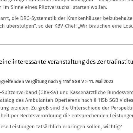
im Sinne eines Pilotversuchs“ starten wollen.
arrt, die DRG-Systematik der Krankenhäuser beizubehalte
ach überstülpen“, so der KBV-Chef: „Wir brauchen eine Lösu
ne interessante Veranstaltung des Zentralinstitu
rgreifenden Vergütung nach § 115f SGB V > 11. Mai 2023
Spitzenverband (GKV-SV) und Kassenärztliche Bundesverei
atalog des Ambulanten Operierens nach § 115b SGB V diese
ung erzielen. Zu groß sind die Unterschiede der Perspekti
eit per Rechtsverordnung die entsprechenden Leistunge
diese Leistungen tatsächlich erbringen sollen, wichtig?