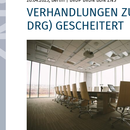
26.04.2023,
Berlin |
BVDP BVDN BDN ZNS
VERHANDLUNGEN ZU
DRG) GESCHEITERT