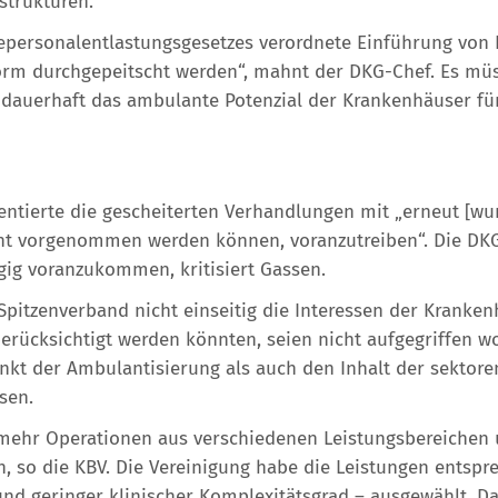
strukturen.
gepersonalentlastungsgesetzes verordnete Einführung von 
orm durchgepeitscht werden“, mahnt der DKG-Chef. Es mü
dauerhaft das ambulante Potenzial der Krankenhäuser für
tierte die gescheiterten Verhandlungen mit „erneut [wur
lant vorgenommen werden können, voranzutreiben“. Die DK
ügig voranzukommen, kritisiert Gassen.
itzenverband nicht einseitig die Interessen der Krankenhä
berücksichtigt werden könnten, seien nicht aufgegriffen w
t der Ambulantisierung als auch den Inhalt der sektore
sen.
 mehr Operationen aus verschiedenen Leistungsbereichen u
, so die KBV. Die Vereinigung habe die Leistungen entspr
und geringer klinischer Komplexitätsgrad – ausgewählt. D