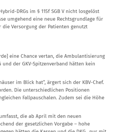
Hybrid-DRGs im § 115f SGB V nicht losgelöst
sse umgehend eine neue Rechtsgrundlage für
 die Versorgung der Patienten genutzt
de] eine Chance vertan, die Ambulantisierung
G und der GKV-Spitzenverband hätten kein
user im Blick hat“, ärgert sich der KBV-Chef.
orden. Die unterschiedlichen Positionen
ngleichen Fallpauschalen. Zudem sei die Höhe
mfasst, die ab April mit den neuen
echend der gesetzlichen Vorgabe – hohe
agegen hätten die Kassen und die DKG „nur mit