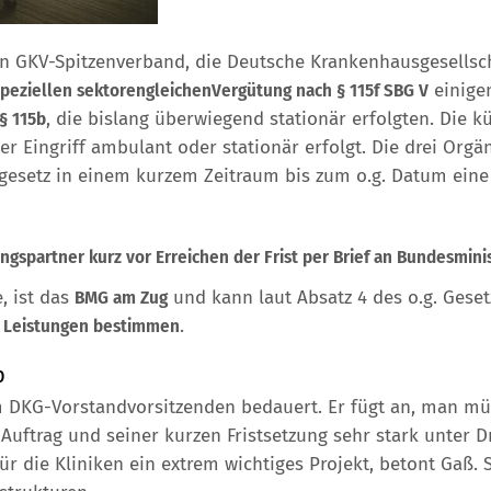
ien GKV-Spitzenverband, die Deutsche Krankenhausgesellsc
speziellen sektorengleichenVergütung nach § 115f SBG V
einige
§ 115b
, die bislang überwiegend stationär erfolgten. Die k
r Eingriff ambulant oder stationär erfolgt. Die drei Orgä
esetz in einem kurzem Zeitraum bis zum o.g. Datum eine 
gspartner kurz vor Erreichen der Frist per Brief an Bundesmini
, ist das
BMG am Zug
und kann laut Absatz 4 des o.g. Gese
n Leistungen bestimmen
.
p
DKG-Vorstandvorsitzenden bedauert. Er fügt an, man müss
Auftrag und seiner kurzen Fristsetzung sehr stark unter D
die Kliniken ein extrem wichtiges Projekt, betont Gaß. S