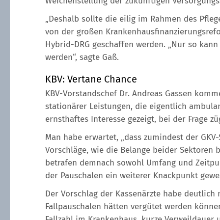
Weichenstellung der zukünftigen Versorgungs
„Deshalb sollte die eilig im Rahmen des Pfle
von der großen Krankenhausfinanzierungsref
Hybrid-DRG geschaffen werden. „Nur so kann 
werden“, sagte Gaß.
KBV: Vertane Chance
KBV-Vorstandschef Dr. Andreas Gassen kommen
stationärer Leistungen, die eigentlich ambu
ernsthaftes Interesse gezeigt, bei der Frage z
Man habe erwartet, „dass zumindest der GKV-Sp
Vorschläge, wie die Belange beider Sektoren 
betrafen demnach sowohl Umfang und Zeitpunk
der Pauschalen ein weiterer Knackpunkt gewe
Der Vorschlag der Kassenärzte habe deutlich
Fallpauschalen hätten vergütet werden können
Fallzahl im Krankenhaus, kurze Verweildauer 