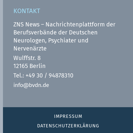
KONTAKT
ZNS News – Nachrichtenplattform der
Berufsverbände der Deutschen
Neurologen, Psychiater und
Nervenärzte
Wulffstr. 8
12165 Berlin
Tel.: +49 30 / 94878310
info@bvdn.de
IMPRESSUM
DATENSCHUTZ­ERKLÄRUNG