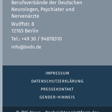
Berufsverbände der Deutschen
Neurologen, Psychiater und
Nervenärzte
Wulffstr. 8
12165 Berlin
Tel.: +49 30 / 94878310
info@bvdn.de
IMPRESSUM
DATENSCHUTZ­ERKLÄRUNG
PRESSEKONTAKT
GENDER-HINWEIS