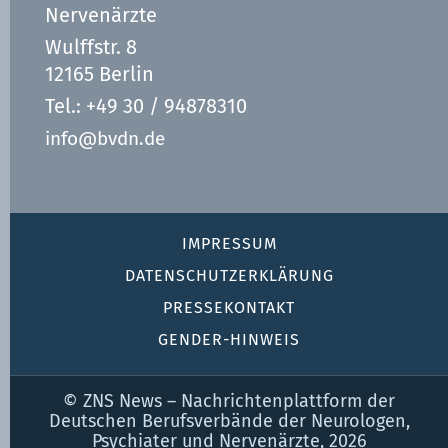
Nervenärzte
Wulffstr. 8
12165 Berlin
Tel.: +49 30 / 94878310
info@bvdn.de
IMPRESSUM
DATENSCHUTZ­ERKLÄRUNG
PRESSEKONTAKT
GENDER-HINWEIS
© ZNS News – Nachrichtenplattform der
Deutschen Berufsverbände der Neurologen,
Psychiater und Nervenärzte, 2026