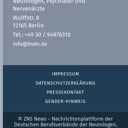
Neurologen, Psychiater und
Nervenärzte
Wulffstr. 8
12165 Berlin
Tel.: +49 30 / 94878310
info@bvdn.de
IMPRESSUM
DATENSCHUTZ­ERKLÄRUNG
PRESSEKONTAKT
GENDER-HINWEIS
© ZNS News – Nachrichtenplattform der
Deutschen Berufsverbände der Neurologen,